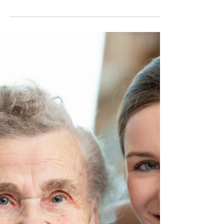
Suis-je un aidant naturel ? 6
signes que vous l'êtes.
La prestation de soins est une énorme
responsabilité qui peut prendre de nombreuses
formes différentes. Il peut être difficile de savoir si
vous êtes un aidant, surtout si vous n'avez jamais
reçu ce titre auparavant. Dans cet article de blog,
nous allons aborder 6 signes qui vous aideront à
déterminer si vous êtes ou non un aidant. Si vous
vous reconnaissez dans la plupart de ces signes,
il y a de fortes chances que vous preniez soin de
quelqu'un dans votre vie ! Signe no. 1