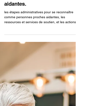
Comment se reconnaître
comme personnes proches
aidantes.
les étapes administratives pour se reconnaître
comme personnes proches aidantes, les
ressources et services de soutien, et les actions
gouvernementales. Reconnaître les personnes
proches aidantes Les personnes proches aidantes
peuvent avoir n’importe quel âge et provenir de
différents milieux. Le profil de ces personnes est
très diversifié, notamment en raison de leur réalité
propre (par exemple : âge, genre et identité de
genre, origine ethnoculturelle) et de la réalité des