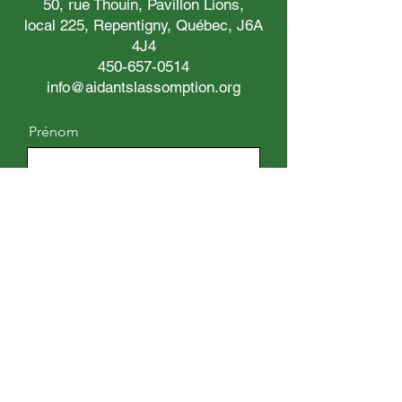
50, rue Thouin, Pavillon Lions,
local 225, Repentigny, Québec, J6A
4J4
450-657-0514
info@aidantslassomption.org
Prénom
Nom
Adresse courriel
Téléphone
Message