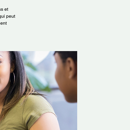
s et
qui peut
nent