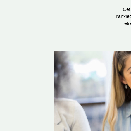
Cet 
l’anxié
êtr