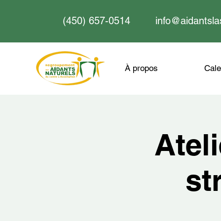
(450) 657-0514
info@aidantsla
À propos
Cale
Atel
st