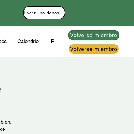
Hacer una donación
Volverse miembro
ces
Calendrier
Plus
Volverse miembro
e
 bien.
nce