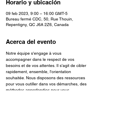
Horario y ubicación
09 feb 2023, 9:00 – 16:00 GMT-5
Bureau fermé CDC, 50, Rue Thouin,
Repentigny, QC J6A 2Z6, Canada
Acerca del evento
Notre équipe s'engage à vous 
accompagner dans le respect de vos 
besoins et de vos attentes. Il s'agit de cibler 
rapidement, ensemble, l'orientation 
souhaitée. Nous disposons des ressources 
pour vous outiller dans vos démarches, des 
méthodes approfondies pour vous 
accompagner dans vos besoins, des 
expertises accrues pour vous aider à 
trouver des solutions ultimes et concrètes.
Suite à la réception de vos interrogations 
ou du formulaire de contact, sans frais, une 
première discussion téléphonique est 