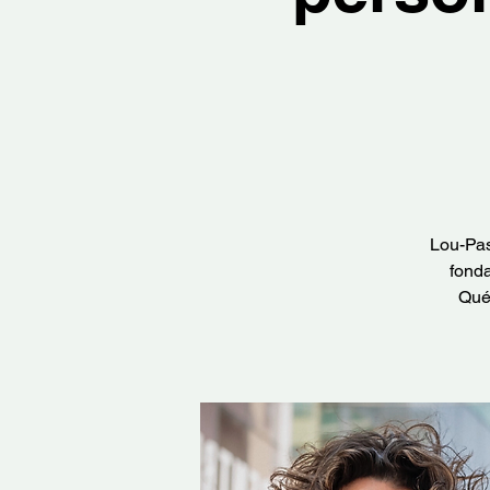
Lou-Pas
fonda
Québ