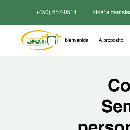
(450) 657-0514
info@aidantsla
bienvenida
A proposito
Co
Sem
perso