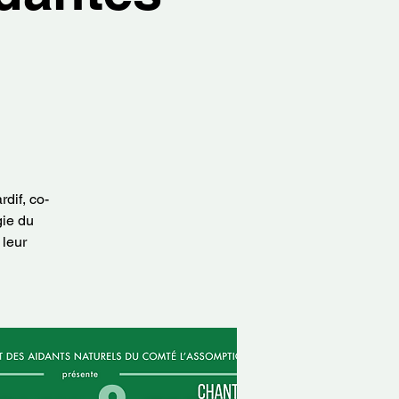
dif, co-
gie du
 leur