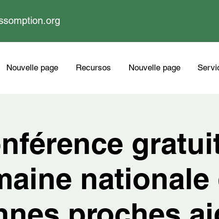
ssomption.org
Nouvelle page
Recursos
Nouvelle page
Servi
nférence gratuit
aine nationale
nnes proches ai