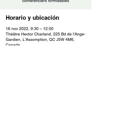
conférenciers formidables
Horario y ubicación
16 nov 2022, 9:30 – 12:00
Théâtre Hector Charland, 225 Bd de l'Ange-
Gardien, L'Assomption, QC J5W 4M6,
Canada
Acerca del evento
La semaine nationale de la proche aidance 
2022, permet de mettre de l'avant cette 
conférence de Josée Boudreault et son 
partenaire, Louis-Philippe Rivard, sur leur 
expérience de la proche aidance à travers 
des anecdotes du quotidien.  Un 
evenement rendu possible grace à la 
collaboration des trois organsimes 
regroupant les proches aidants dans 
Lanaudiêre. 