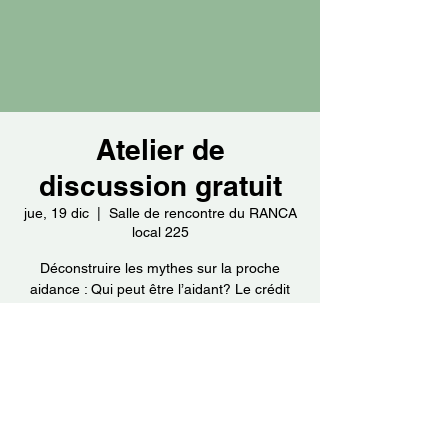
Atelier de
discussion gratuit
jue, 19 dic
  |  
Salle de rencontre du RANCA
local 225
Déconstruire les mythes sur la proche
aidance : Qui peut être l’aidant? Le crédit
d’impôt? Le répit? Les services qui
Horario y ubicación
19 dic 2024, 13:00 – 16:00