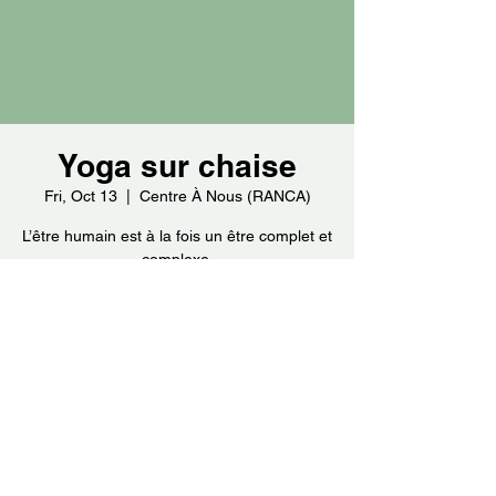
Yoga sur chaise
Fri, Oct 13
  |  
Centre À Nous (RANCA)
L’être humain est à la fois un être complet et
complexe.
Time & Location
Oct 13, 2023, 10:00 a.m. – 11:00 a.m.
Centre À Nous (RANCA), 50 Rue Thouin,
Repentigny, QC J6A 2Z6, Canada