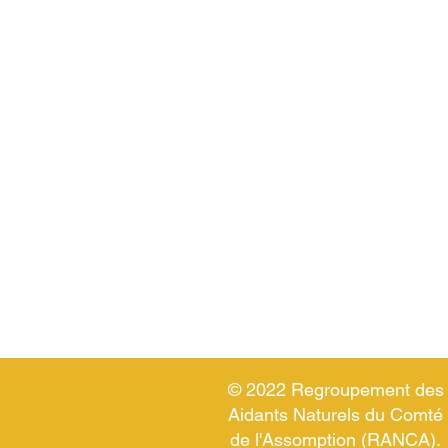
*Ce service est offert à tou
Peu importe le mode de com
consultation individuelle et
© 2022 Regroupement des
Aidants Naturels du Comté
de l'Assomption (RANCA).