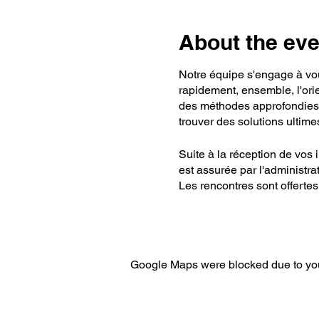
About the eve
Notre équipe s'engage à vou
rapidement, ensemble, l'ori
des méthodes approfondies 
trouver des solutions ultime
Suite à la réception de vos 
est assurée par l'administrat
Les rencontres sont offertes
Par vidéoconférence
(
Par Téléphone
Au local du RANCA
Google Maps were blocked due to your
En mobilité chez les 