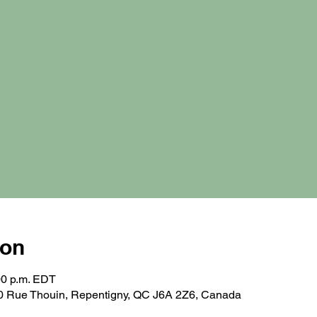
ion
:00 p.m. EDT
0 Rue Thouin, Repentigny, QC J6A 2Z6, Canada