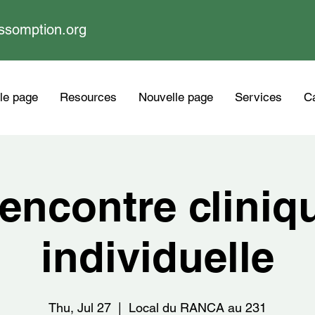
ssomption.org
le page
Resources
Nouvelle page
Services
Ca
encontre cliniq
individuelle
Thu, Jul 27
  |  
Local du RANCA au 231