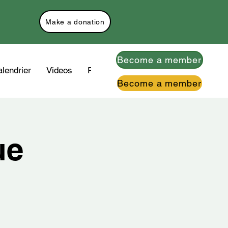
Make a donation
Become a member
lendrier
Videos
Plus
Become a member
ue