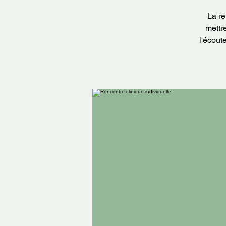
La re
mettr
l'écout