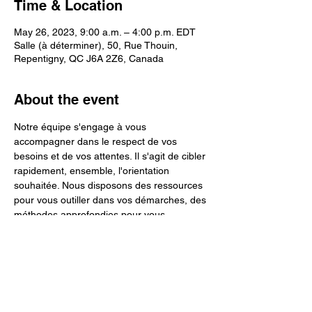
Time & Location
May 26, 2023, 9:00 a.m. – 4:00 p.m. EDT
Salle (à déterminer), 50, Rue Thouin,
Repentigny, QC J6A 2Z6, Canada
About the event
Notre équipe s'engage à vous 
accompagner dans le respect de vos 
besoins et de vos attentes. Il s'agit de cibler 
rapidement, ensemble, l'orientation 
souhaitée. Nous disposons des ressources 
pour vous outiller dans vos démarches, des 
méthodes approfondies pour vous 
accompagner dans vos besoins, des 
expertises accrues pour vous aider à 
trouver des solutions ultimes et concrètes.
Suite à la réception de vos interrogations 
ou du formulaire de contact, sans frais, une 
première discussion téléphonique est 