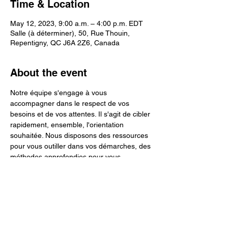
Time & Location
May 12, 2023, 9:00 a.m. – 4:00 p.m. EDT
Salle (à déterminer), 50, Rue Thouin,
Repentigny, QC J6A 2Z6, Canada
About the event
Notre équipe s'engage à vous 
accompagner dans le respect de vos 
besoins et de vos attentes. Il s'agit de cibler 
rapidement, ensemble, l'orientation 
souhaitée. Nous disposons des ressources 
pour vous outiller dans vos démarches, des 
méthodes approfondies pour vous 
accompagner dans vos besoins, des 
expertises accrues pour vous aider à 
trouver des solutions ultimes et concrètes.
Suite à la réception de vos interrogations 
ou du formulaire de contact, sans frais, une 
première discussion téléphonique est 