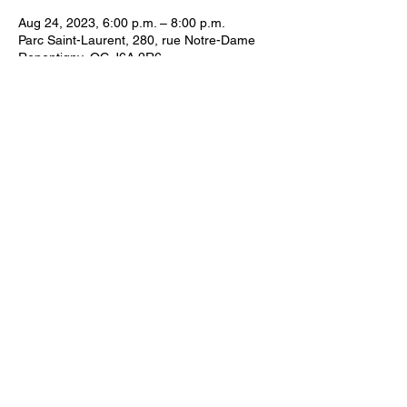
Aug 24, 2023, 6:00 p.m. – 8:00 p.m.
Parc Saint-Laurent, 280, rue Notre-Dame
Repentigny, QC J6A 2R6
About the event
Venez apprenez-en davantage sur l’histoire 
de notre ville tout en redécouvrant la 
beauté du fleuve Saint-Laurent et de sa 
nature.Parcourez les 350 ans d’histoire de 
Repentigny tout en vous laissant bercer par 
le Saint-Laurent grâce à nos croisières 
patrimoniales animées par un guide 
expérimenté et passionné.
© 2022 Regroupement des Aidants