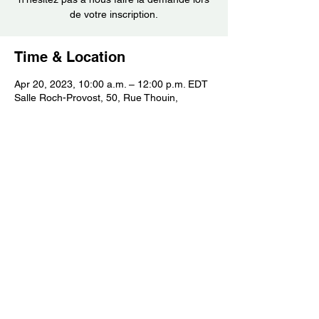
de votre inscription.
Time & Location
Apr 20, 2023, 10:00 a.m. – 12:00 p.m. EDT
Salle Roch-Provost, 50, Rue Thouin,
Repentigny, QC J6A 2Z6, Canada
About the event
Ces rencontres ont lieu une fois par mois et
sont co-animés par un travailleur social et
un intervenant du RANCA ayant une
expertise sur la question des aidants. À
chaque rencontre, une thématique est
proposée pour amorcer des échanges
autour du vécu de l’aidant(e), des
interrogations sont soulevées afin de porter
lumière sur certains enjeux, des
thématiques divers et le discernement de la
proche aidance au Québec.