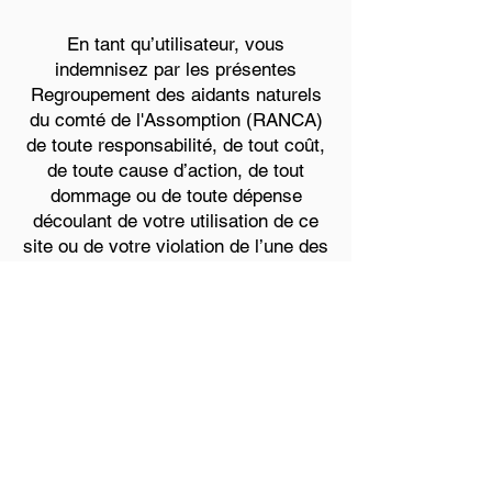
En tant qu’utilisateur, vous
indemnisez par les présentes
Regroupement des aidants naturels
du comté de l'Assomption (RANCA)
de toute responsabilité, de tout coût,
de toute cause d’action, de tout
dommage ou de toute dépense
découlant de votre utilisation de ce
site ou de votre violation de l’une des
dispositions énoncées dans le
présent document.
Lois applicables
Ce document est soumis aux lois
applicables du Canada et vise à se
conformer à ses règles et règlements
nécessaires.