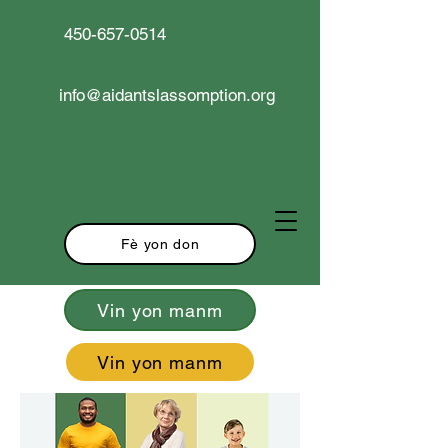
450-657-0514
info@aidantslassomption.org
Fè yon don
Vin yon manm
Vin yon manm