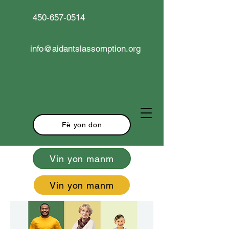
450-657-0514
info@aidantslassomption.org
Fè yon don
Vin yon manm
Vin yon manm