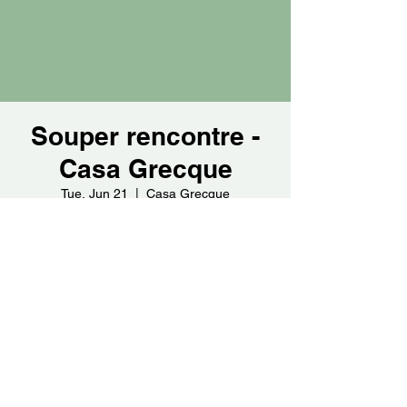
Souper rencontre -
Casa Grecque
Tue, Jun 21
  |  
Casa Grecque
Time & Location
Jun 21, 2022, 5:30 PM – 7:30 PM
Casa Grecque, 10 Rue Notre-Dame,
Repentigny, QC J6A 2X9, Canada