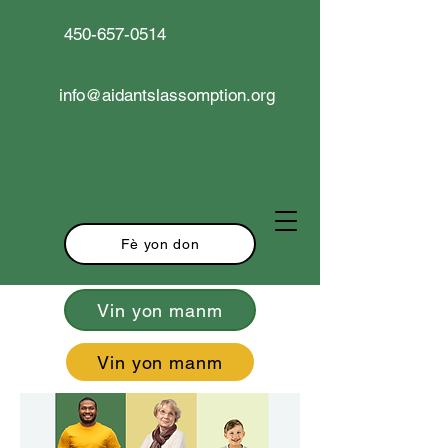
450-657-0514
info@aidantslassomption.org
Fè yon don
Vin yon manm
Vin yon manm