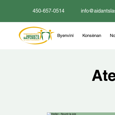
450-657-0514
info@aidantsla
Byenvini
Konsènan
No
Ate