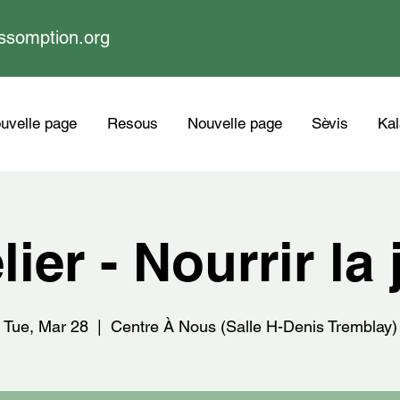
ssomption.org
uvelle page
Resous
Nouvelle page
Sèvis
Kal
lier - Nourrir la 
Tue, Mar 28
  |  
Centre À Nous (Salle H-Denis Tremblay)