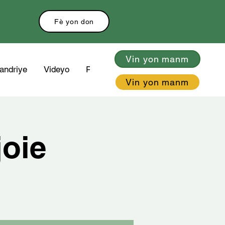
Fè yon don
Vin yon manm
andriye
Videyo
Plus
Vin yon manm
joie