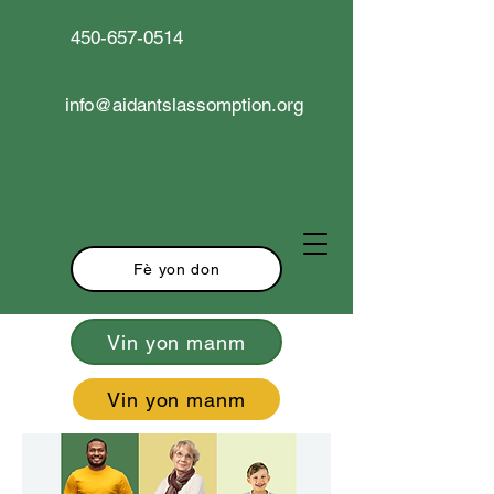
450-657-0514
info@aidantslassomption.org
Fè yon don
Vin yon manm
Vin yon manm