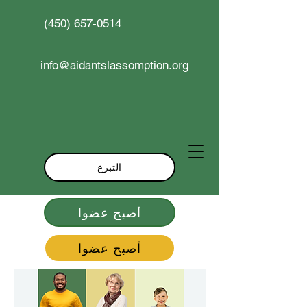
(450) 657-0514
info@aidantslassomption.org
التبرع
أصبح عضوا
أصبح عضوا