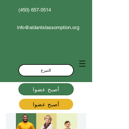
(450) 657-0514
info@aidantslassomption.org
التبرع
أصبح عضوا
أصبح عضوا