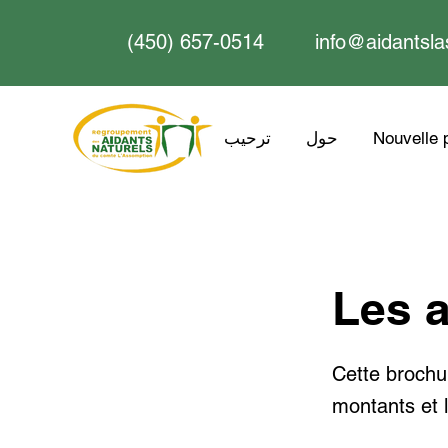
(450) 657-0514
info@aidantsla
Nouvelle 
حول
ترحيب
Les a
Cette brochur
montants et l