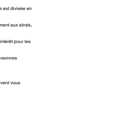
e est divisée en
ement aux aînés,
ntérêt pour les
personnes
euvent vous