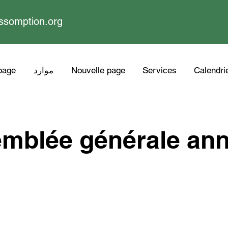
ssomption.org
page
موارد
Nouvelle page
Services
Calendri
mblée générale ann