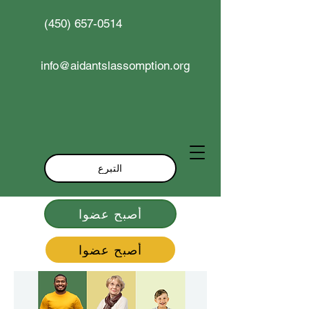
(450) 657-0514
info@aidantslassomption.org
التبرع
أصبح عضوا
أصبح عضوا