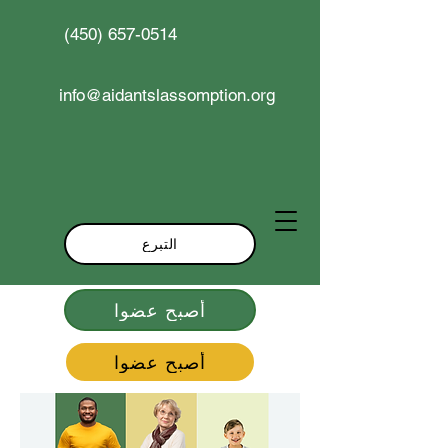
(450) 657-0514
info@aidantslassomption.org
التبرع
أصبح عضوا
أصبح عضوا