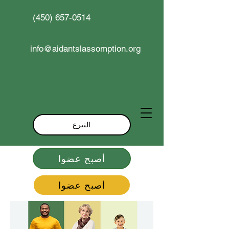
(450) 657-0514
info@aidantslassomption.org
التبرع
أصبح عضوا
أصبح عضوا