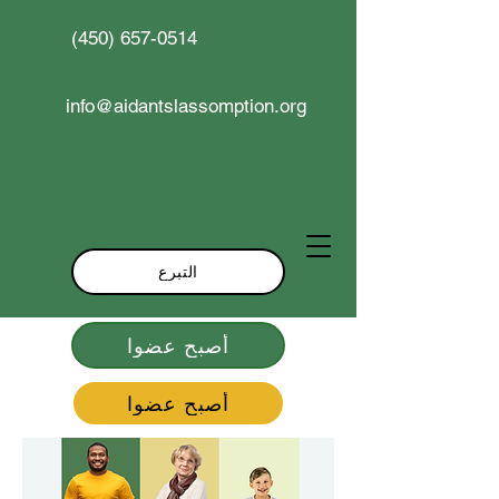
(450) 657-0514
info@aidantslassomption.org
التبرع
أصبح عضوا
أصبح عضوا