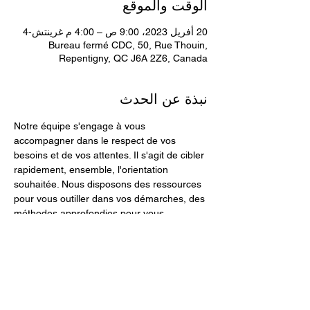
الوقت والموقع
20 أفريل 2023، 9:00 ص – 4:00 م غرينتش-4
Bureau fermé CDC, 50, Rue Thouin,
Repentigny, QC J6A 2Z6, Canada
نبذة عن الحدث
Notre équipe s'engage à vous 
accompagner dans le respect de vos 
besoins et de vos attentes. Il s'agit de cibler 
rapidement, ensemble, l'orientation 
souhaitée. Nous disposons des ressources 
pour vous outiller dans vos démarches, des 
méthodes approfondies pour vous 
accompagner dans vos besoins, des 
expertises accrues pour vous aider à 
trouver des solutions ultimes et concrètes.
Suite à la réception de vos interrogations 
ou du formulaire de contact, sans frais, une 
première discussion téléphonique est 