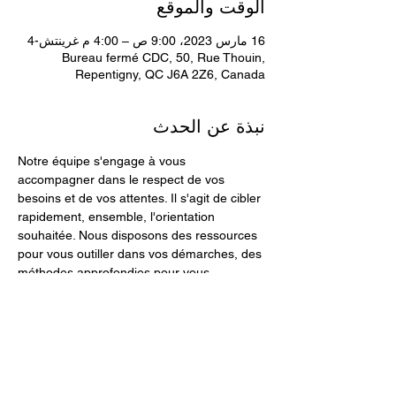
الوقت والموقع
16 مارس 2023، 9:00 ص – 4:00 م غرينتش-4
Bureau fermé CDC, 50, Rue Thouin,
Repentigny, QC J6A 2Z6, Canada
نبذة عن الحدث
Notre équipe s'engage à vous 
accompagner dans le respect de vos 
besoins et de vos attentes. Il s'agit de cibler 
rapidement, ensemble, l'orientation 
souhaitée. Nous disposons des ressources 
pour vous outiller dans vos démarches, des 
méthodes approfondies pour vous 
accompagner dans vos besoins, des 
expertises accrues pour vous aider à 
trouver des solutions ultimes et concrètes.
Suite à la réception de vos interrogations 
ou du formulaire de contact, sans frais, une 
première discussion téléphonique est 