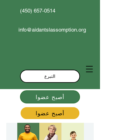
(450) 657-0514
info@aidantslassomption.org
التبرع
أصبح عضوا
أصبح عضوا