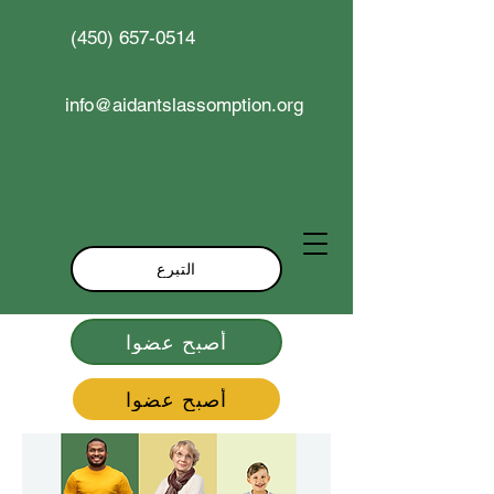
(450) 657-0514
info@aidantslassomption.org
التبرع
أصبح عضوا
أصبح عضوا