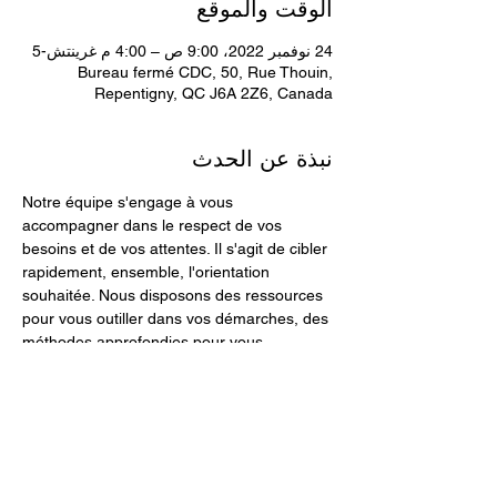
الوقت والموقع
24 نوفمبر 2022، 9:00 ص – 4:00 م غرينتش-5
Bureau fermé CDC, 50, Rue Thouin,
Repentigny, QC J6A 2Z6, Canada
نبذة عن الحدث
Notre équipe s'engage à vous 
accompagner dans le respect de vos 
besoins et de vos attentes. Il s'agit de cibler 
rapidement, ensemble, l'orientation 
souhaitée. Nous disposons des ressources 
pour vous outiller dans vos démarches, des 
méthodes approfondies pour vous 
accompagner dans vos besoins, des 
expertises accrues pour vous aider à 
trouver des solutions ultimes et concrètes.
Suite à la réception de vos interrogations 
ou du formulaire de contact, sans frais, une 
première discussion téléphonique est 