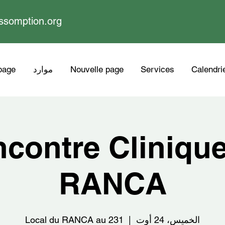
ssomption.org
Calendri
Services
Nouvelle page
موارد
page
contre Cliniqu
RANCA
الخميس، 24 أوت
  |  
Local du RANCA au 231