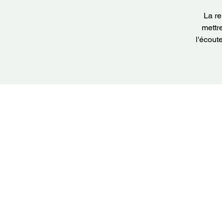
La re
mettr
l'écout