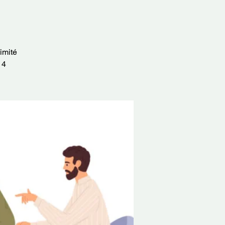
imité
14