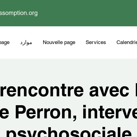
ssomption.org
Calendri
Services
Nouvelle page
موارد
page
 rencontre avec 
e Perron, interv
psychosociale