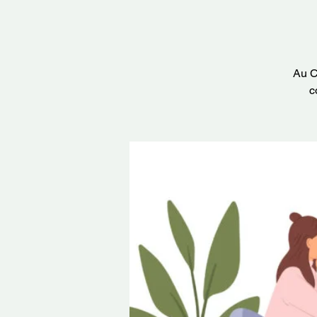
Au C
c