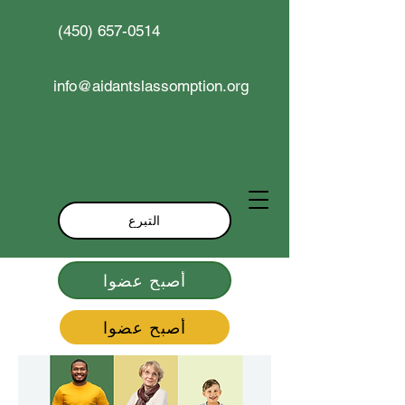
(450) 657-0514
info@aidantslassomption.org
التبرع
أصبح عضوا
أصبح عضوا