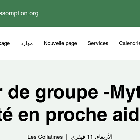
ssomption.org
Calendri
Services
Nouvelle page
موارد
page
r de groupe -My
ité en proche ai
الأربعاء، 11 فيفري
  |  
Les Collatines