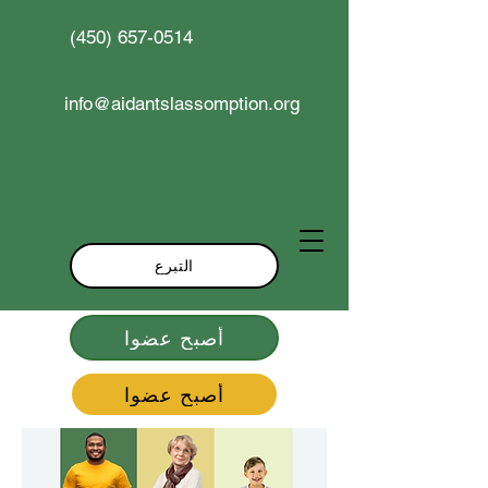
(450) 657-0514
info@aidantslassomption.org
التبرع
أصبح عضوا
أصبح عضوا