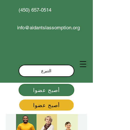
(450) 657-0514
info@aidantslassomption.org
التبرع
أصبح عضوا
أصبح عضوا