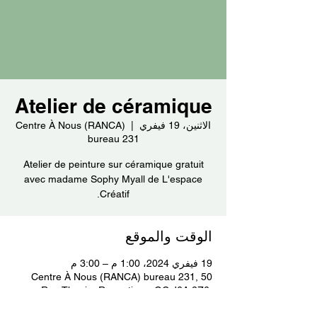
Atelier de céramique
الاثنين، 19 فيفري
  |  
Centre À Nous (RANCA)
bureau 231
Atelier de peinture sur céramique gratuit
avec madame Sophy Myall de L'espace
Créatif.
الوقت والموقع
19 فيفري 2024، 1:00 م – 3:00 م
Centre À Nous (RANCA) bureau 231, 50
Rue Thouin, Repentigny, QC J6A 2Z6,
Canada