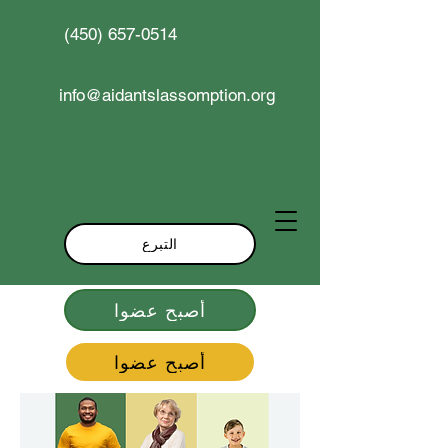
(450) 657-0514
info@aidantslassomption.org
التبرع
أصبح عضوا
أصبح عضوا