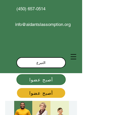
(450) 657-0514
info@aidantslassomption.org
التبرع
أصبح عضوا
أصبح عضوا