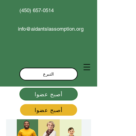
(450) 657-0514
info@aidantslassomption.org
التبرع
أصبح عضوا
أصبح عضوا