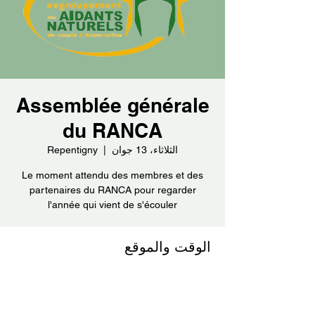
Assemblée générale
du RANCA
الثلاثاء، 13 جوان
  |  
Repentigny
Le moment attendu des membres et des
partenaires du RANCA pour regarder
l'année qui vient de s'écouler
الوقت والموقع
13 جوان 2023، 2:00 م – 4:00 م
Repentigny, 50 Rue Thouin, Repentigny, QC
J6A 4J4, Canada